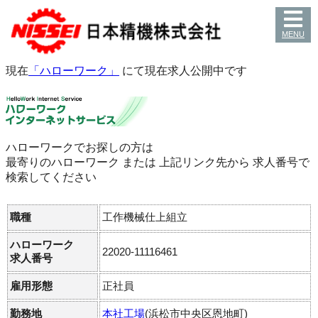
MENU
お問い合わせ
製品情報
会社案内
採用情報
ホーム
現在
「ハローワーク」
にて現在求人公開中です
ハローワークでお探しの方は
最寄りのハローワーク または 上記リンク先から 求人番号で
検索してください
職種
工作機械仕上組立
ハローワーク
22020-11116461
求人番号
雇用形態
正社員
勤務地
本社工場
(浜松市中央区恩地町)